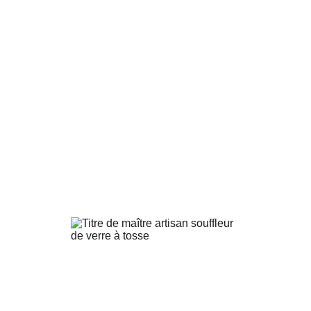
LA PERLE EN VERRE
+33 6 26 53 52 74
contact.laperleenverre@gmail.com