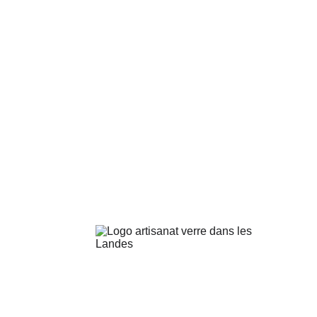
CGV
Mentions légales
Créations en verre recyclé 
Bijoux en verre de Murano
Fleurs en verre