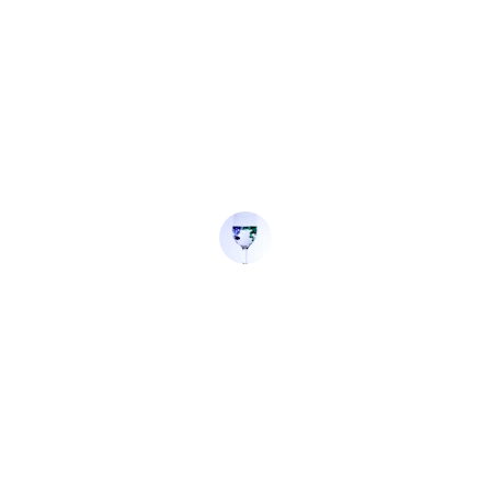
★★★★★
heté plusieurs objets en verre recyclé dans cette bo
qualité est exceptionnelle et chaque pièce est uniq
Sophie