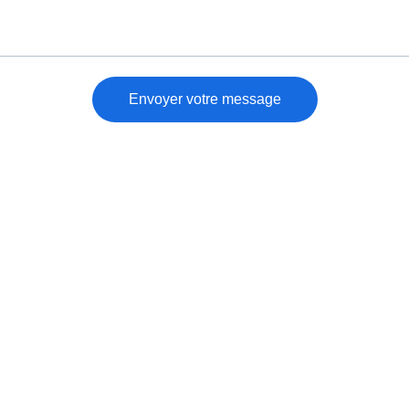
Envoyer votre message
LA PERLE EN VERRE
+33 6 26 53 52 74
contact.laperleenverre@gmail.com