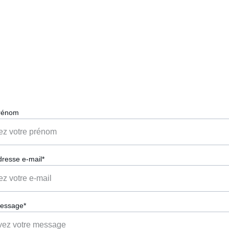
Contactez-nous
Pour toute question sur nos objets en verre recyclé.
prénom
dresse e-mail*
message*