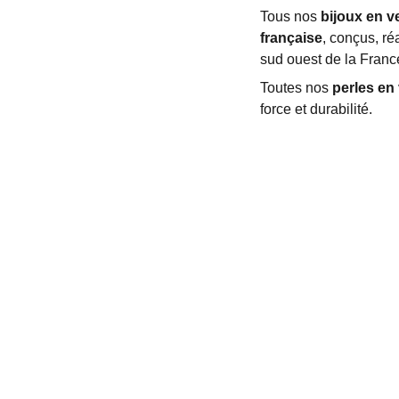
Tous nos
bijoux en v
française
, conçus, ré
sud ouest de la Franc
Toutes nos
perles en
force et durabilité.
LA PERLE EN VERRE
+33 6 26 53 52 74
contact.laperleenverre@gmail.com